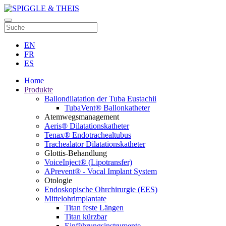
EN
FR
ES
Home
Produkte
Ballondilatation der Tuba Eustachii
TubaVent® Ballonkatheter
Atemwegsmanagement
Aeris® Dilatationskatheter
Tenax® Endotrachealtubus
Trachealator Dilatationskatheter
Glottis-Behandlung
VoiceInject® (Lipotransfer)
APrevent® - Vocal Implant System
Otologie
Endoskopische Ohrchirurgie (EES)
Mittelohrimplantate
Titan feste Längen
Titan kürzbar
Einführungsinstrumente