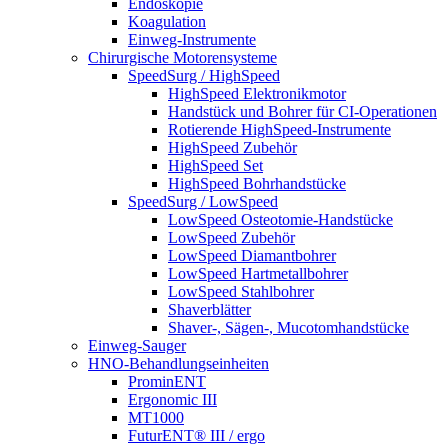
Endoskopie
Koagulation
Einweg-Instrumente
Chirurgische Motorensysteme
SpeedSurg / HighSpeed
HighSpeed Elektronikmotor
Handstück und Bohrer für CI-Operationen
Rotierende HighSpeed-Instrumente
HighSpeed Zubehör
HighSpeed Set
HighSpeed Bohrhandstücke
SpeedSurg / LowSpeed
LowSpeed Osteotomie-Handstücke
LowSpeed Zubehör
LowSpeed Diamantbohrer
LowSpeed Hartmetallbohrer
LowSpeed Stahlbohrer
Shaverblätter
Shaver-, Sägen-, Mucotomhandstücke
Einweg-Sauger
HNO-Behandlungseinheiten
ProminENT
Ergonomic III
MT1000
FuturENT® III / ergo