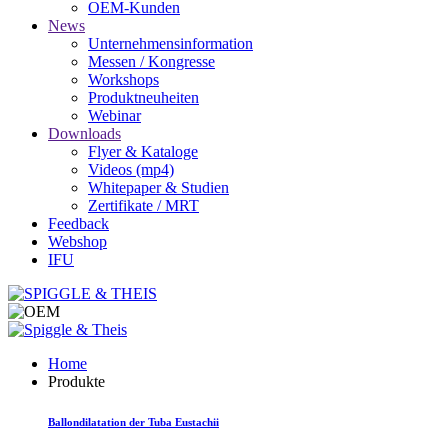
OEM-Kunden
News
Unternehmensinformation
Messen / Kongresse
Workshops
Produktneuheiten
Webinar
Downloads
Flyer & Kataloge
Videos (mp4)
Whitepaper & Studien
Zertifikate / MRT
Feedback
Webshop
IFU
Home
Produkte
Ballondilatation der Tuba Eustachii