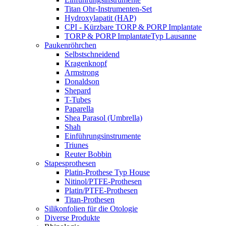
Titan Ohr-Instrumenten-Set
Hydroxylapatit (HAP)
CPI - Kürzbare TORP & PORP Implantate
TORP & PORP ImplantateTyp Lausanne
Paukenröhrchen
Selbstschneidend
Kragenknopf
Armstrong
Donaldson
Shepard
T-Tubes
Paparella
Shea Parasol (Umbrella)
Shah
Einführungsinstrumente
Triunes
Reuter Bobbin
Stapesprothesen
Platin-Prothese Typ House
Nitinol/PTFE-Prothesen
Platin/PTFE-Prothesen
Titan-Prothesen
Silikonfolien für die Otologie
Diverse Produkte