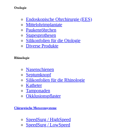
Otologie
Endoskopische Ohrchirurgie (EES)
Mittelohrimplantate
Paukenröhrchen
Stapesprothesen
Silikonfolien für die Otologie
Diverse Produkte
Rhinologie
Nasenschienen
Septumknopf
Silikonfolien für die Rhinologie
Katheter
Tamponaden
Okklusionspflaster
Chirurgische Motorensysteme
SpeedSurg / HighSpeed
SpeedSurg / LowSpeed