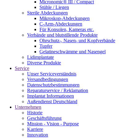
Micronomic® III / Compact
Stühle / Liegen
Sterile Abdeckungen
Mikroskop-Abdeckungen
C-Arm-Abdeckungen
Für Konsolen, Kameras etc.
Verbände und blutstillende Produkte
Ohrschutz-, Nasen- und Kopfverbände
Tupfer
Gelatineschwämme und Nasengel
Lidimplantate
Diverse Produkte
Service
Unser Serviceverständnis
Versandbedingungen
Datenschutzbestimmungen
Reparaturservice / Reklamation
Implantat Informationen
Außendienst Deutschland
Unternehmen
Historie
Geschäftsführung
Mission - Vision - Purpose
Karriere
Innovation