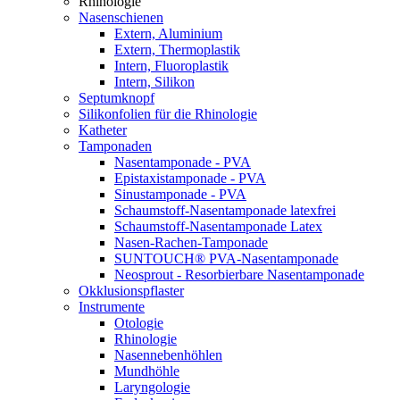
Rhinologie
Nasenschienen
Extern, Aluminium
Extern, Thermoplastik
Intern, Fluoroplastik
Intern, Silikon
Septumknopf
Silikonfolien für die Rhinologie
Katheter
Tamponaden
Nasentamponade - PVA
Epistaxistamponade - PVA
Sinustamponade - PVA
Schaumstoff-Nasentamponade latexfrei
Schaumstoff-Nasentamponade Latex
Nasen-Rachen-Tamponade
SUNTOUCH® PVA-Nasentamponade
Neosprout - Resorbierbare Nasentamponade
Okklusionspflaster
Instrumente
Otologie
Rhinologie
Nasennebenhöhlen
Mundhöhle
Laryngologie