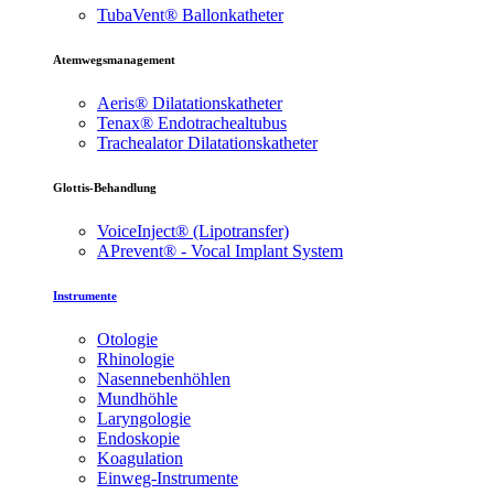
TubaVent® Ballonkatheter
Atemwegsmanagement
Aeris® Dilatationskatheter
Tenax® Endotrachealtubus
Trachealator Dilatationskatheter
Glottis-Behandlung
VoiceInject® (Lipotransfer)
APrevent® - Vocal Implant System
Instrumente
Otologie
Rhinologie
Nasennebenhöhlen
Mundhöhle
Laryngologie
Endoskopie
Koagulation
Einweg-Instrumente