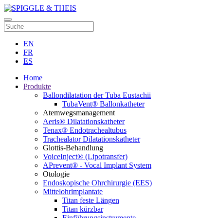
EN
FR
ES
Home
Produkte
Ballondilatation der Tuba Eustachii
TubaVent® Ballonkatheter
Atemwegsmanagement
Aeris® Dilatationskatheter
Tenax® Endotrachealtubus
Trachealator Dilatationskatheter
Glottis-Behandlung
VoiceInject® (Lipotransfer)
APrevent® - Vocal Implant System
Otologie
Endoskopische Ohrchirurgie (EES)
Mittelohrimplantate
Titan feste Längen
Titan kürzbar
Einführungsinstrumente