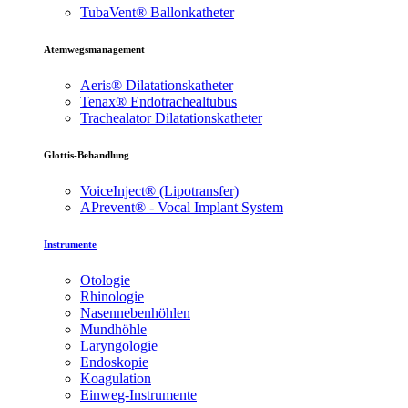
TubaVent® Ballonkatheter
Atemwegsmanagement
Aeris® Dilatationskatheter
Tenax® Endotrachealtubus
Trachealator Dilatationskatheter
Glottis-Behandlung
VoiceInject® (Lipotransfer)
APrevent® - Vocal Implant System
Instrumente
Otologie
Rhinologie
Nasennebenhöhlen
Mundhöhle
Laryngologie
Endoskopie
Koagulation
Einweg-Instrumente