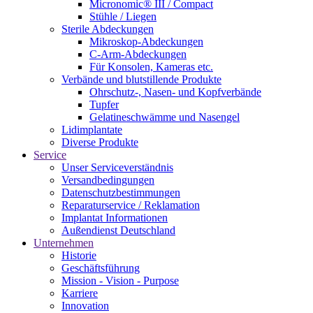
Micronomic® III / Compact
Stühle / Liegen
Sterile Abdeckungen
Mikroskop-Abdeckungen
C-Arm-Abdeckungen
Für Konsolen, Kameras etc.
Verbände und blutstillende Produkte
Ohrschutz-, Nasen- und Kopfverbände
Tupfer
Gelatineschwämme und Nasengel
Lidimplantate
Diverse Produkte
Service
Unser Serviceverständnis
Versandbedingungen
Datenschutzbestimmungen
Reparaturservice / Reklamation
Implantat Informationen
Außendienst Deutschland
Unternehmen
Historie
Geschäftsführung
Mission - Vision - Purpose
Karriere
Innovation