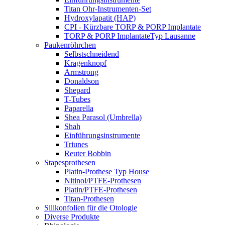
Titan Ohr-Instrumenten-Set
Hydroxylapatit (HAP)
CPI - Kürzbare TORP & PORP Implantate
TORP & PORP ImplantateTyp Lausanne
Paukenröhrchen
Selbstschneidend
Kragenknopf
Armstrong
Donaldson
Shepard
T-Tubes
Paparella
Shea Parasol (Umbrella)
Shah
Einführungsinstrumente
Triunes
Reuter Bobbin
Stapesprothesen
Platin-Prothese Typ House
Nitinol/PTFE-Prothesen
Platin/PTFE-Prothesen
Titan-Prothesen
Silikonfolien für die Otologie
Diverse Produkte