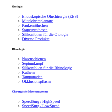
Otologie
Endoskopische Ohrchirurgie (EES)
Mittelohrimplantate
Paukenröhrchen
Stapesprothesen
Silikonfolien für die Otologie
Diverse Produkte
Rhinologie
Nasenschienen
Septumknopf
Silikonfolien für die Rhinologie
Katheter
Tamponaden
Okklusionspflaster
Chirurgische Motorensysteme
SpeedSurg / HighSpeed
SpeedSurg / LowSpeed