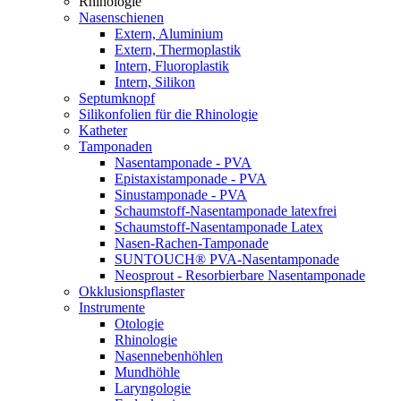
Rhinologie
Nasenschienen
Extern, Aluminium
Extern, Thermoplastik
Intern, Fluoroplastik
Intern, Silikon
Septumknopf
Silikonfolien für die Rhinologie
Katheter
Tamponaden
Nasentamponade - PVA
Epistaxistamponade - PVA
Sinustamponade - PVA
Schaumstoff-Nasentamponade latexfrei
Schaumstoff-Nasentamponade Latex
Nasen-Rachen-Tamponade
SUNTOUCH® PVA-Nasentamponade
Neosprout - Resorbierbare Nasentamponade
Okklusionspflaster
Instrumente
Otologie
Rhinologie
Nasennebenhöhlen
Mundhöhle
Laryngologie