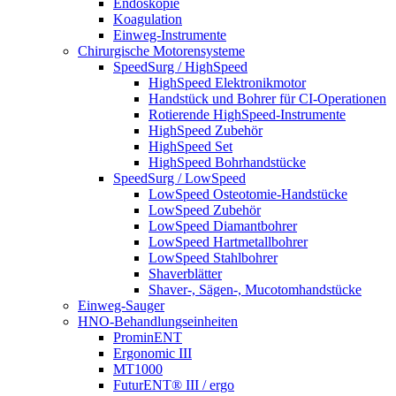
Endoskopie
Koagulation
Einweg-Instrumente
Chirurgische Motorensysteme
SpeedSurg / HighSpeed
HighSpeed Elektronikmotor
Handstück und Bohrer für CI-Operationen
Rotierende HighSpeed-Instrumente
HighSpeed Zubehör
HighSpeed Set
HighSpeed Bohrhandstücke
SpeedSurg / LowSpeed
LowSpeed Osteotomie-Handstücke
LowSpeed Zubehör
LowSpeed Diamantbohrer
LowSpeed Hartmetallbohrer
LowSpeed Stahlbohrer
Shaverblätter
Shaver-, Sägen-, Mucotomhandstücke
Einweg-Sauger
HNO-Behandlungseinheiten
ProminENT
Ergonomic III
MT1000
FuturENT® III / ergo