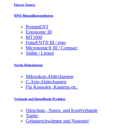
Einweg-Sauger
HNO-Behandlungseinheiten
ProminENT
Ergonomic III
MT1000
FuturENT® III / ergo
Micronomic® III / Compact
Stühle / Liegen
Sterile Abdeckungen
Mikroskop-Abdeckungen
C-Arm-Abdeckungen
Für Konsolen, Kameras etc.
Verbände und blutstillende Produkte
Ohrschutz-, Nasen- und Kopfverbände
Tupfer
Gelatineschwämme und Nasengel