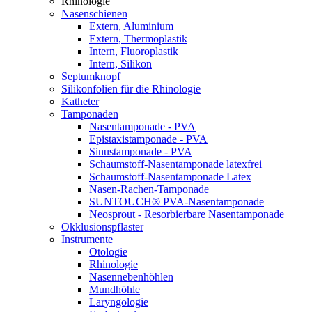
Rhinologie
Nasenschienen
Extern, Aluminium
Extern, Thermoplastik
Intern, Fluoroplastik
Intern, Silikon
Septumknopf
Silikonfolien für die Rhinologie
Katheter
Tamponaden
Nasentamponade - PVA
Epistaxistamponade - PVA
Sinustamponade - PVA
Schaumstoff-Nasentamponade latexfrei
Schaumstoff-Nasentamponade Latex
Nasen-Rachen-Tamponade
SUNTOUCH® PVA-Nasentamponade
Neosprout - Resorbierbare Nasentamponade
Okklusionspflaster
Instrumente
Otologie
Rhinologie
Nasennebenhöhlen
Mundhöhle
Laryngologie