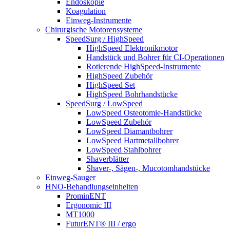
Endoskopie
Koagulation
Einweg-Instrumente
Chirurgische Motorensysteme
SpeedSurg / HighSpeed
HighSpeed Elektronikmotor
Handstück und Bohrer für CI-Operationen
Rotierende HighSpeed-Instrumente
HighSpeed Zubehör
HighSpeed Set
HighSpeed Bohrhandstücke
SpeedSurg / LowSpeed
LowSpeed Osteotomie-Handstücke
LowSpeed Zubehör
LowSpeed Diamantbohrer
LowSpeed Hartmetallbohrer
LowSpeed Stahlbohrer
Shaverblätter
Shaver-, Sägen-, Mucotomhandstücke
Einweg-Sauger
HNO-Behandlungseinheiten
ProminENT
Ergonomic III
MT1000
FuturENT® III / ergo