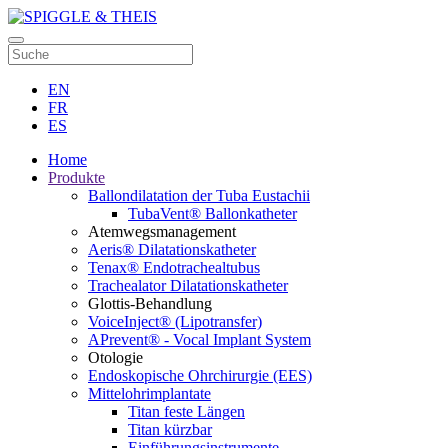
EN
FR
ES
Home
Produkte
Ballondilatation der Tuba Eustachii
TubaVent® Ballonkatheter
Atemwegsmanagement
Aeris® Dilatationskatheter
Tenax® Endotrachealtubus
Trachealator Dilatationskatheter
Glottis-Behandlung
VoiceInject® (Lipotransfer)
APrevent® - Vocal Implant System
Otologie
Endoskopische Ohrchirurgie (EES)
Mittelohrimplantate
Titan feste Längen
Titan kürzbar
Einführungsinstrumente