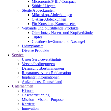
Micronomic® III / Compact
Stühle / Liegen
Sterile Abdeckungen
Mikroskop-Abdeckungen
C-Arm-Abdeckungen
Für Konsolen, Kameras etc.
Verbände und blutstillende Produkte
Ohrschutz-, Nasen- und Kopfverbände
Tupfer
Gelatineschwämme und Nasengel
Lidimplantate
Diverse Produkte
Service
Unser Serviceverständnis
Versandbedingungen
Datenschutzbestimmungen
Reparaturservice / Reklamation
Implantat Informationen
Außendienst Deutschland
Unternehmen
Historie
Geschäftsführung
Mission - Vision - Purpose
Karriere
Innovation