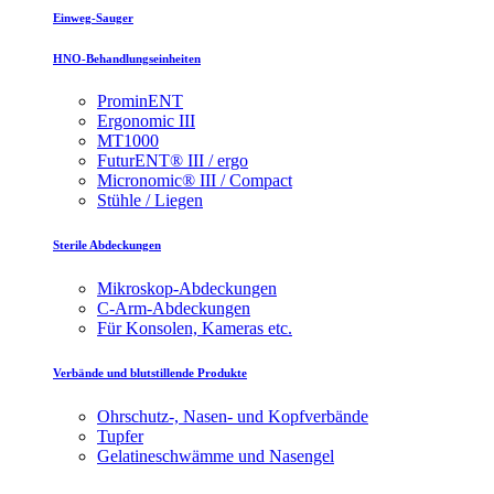
Einweg-Sauger
HNO-Behandlungseinheiten
ProminENT
Ergonomic III
MT1000
FuturENT® III / ergo
Micronomic® III / Compact
Stühle / Liegen
Sterile Abdeckungen
Mikroskop-Abdeckungen
C-Arm-Abdeckungen
Für Konsolen, Kameras etc.
Verbände und blutstillende Produkte
Ohrschutz-, Nasen- und Kopfverbände
Tupfer
Gelatineschwämme und Nasengel