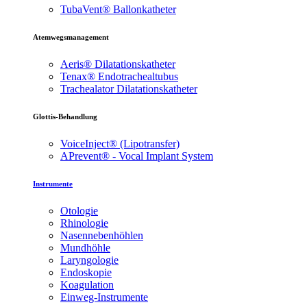
TubaVent® Ballonkatheter
Atemwegsmanagement
Aeris® Dilatationskatheter
Tenax® Endotrachealtubus
Trachealator Dilatationskatheter
Glottis-Behandlung
VoiceInject® (Lipotransfer)
APrevent® - Vocal Implant System
Instrumente
Otologie
Rhinologie
Nasennebenhöhlen
Mundhöhle
Laryngologie
Endoskopie
Koagulation
Einweg-Instrumente