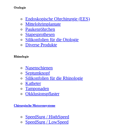
Otologie
Endoskopische Ohrchirurgie (EES)
Mittelohrimplantate
Paukenröhrchen
Stapesprothesen
Silikonfolien für die Otologie
Diverse Produkte
Rhinologie
Nasenschienen
Septumknopf
Silikonfolien für die Rhinologie
Katheter
Tamponaden
Okklusionspflaster
Chirurgische Motorensysteme
SpeedSurg / HighSpeed
SpeedSurg / LowSpeed