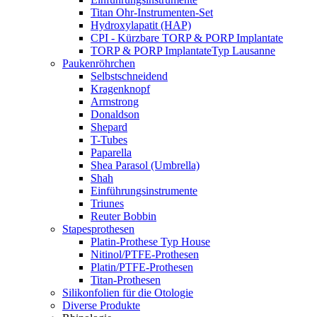
Titan Ohr-Instrumenten-Set
Hydroxylapatit (HAP)
CPI - Kürzbare TORP & PORP Implantate
TORP & PORP ImplantateTyp Lausanne
Paukenröhrchen
Selbstschneidend
Kragenknopf
Armstrong
Donaldson
Shepard
T-Tubes
Paparella
Shea Parasol (Umbrella)
Shah
Einführungsinstrumente
Triunes
Reuter Bobbin
Stapesprothesen
Platin-Prothese Typ House
Nitinol/PTFE-Prothesen
Platin/PTFE-Prothesen
Titan-Prothesen
Silikonfolien für die Otologie
Diverse Produkte