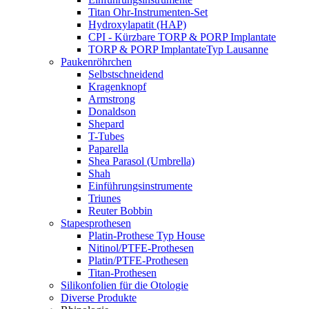
Titan Ohr-Instrumenten-Set
Hydroxylapatit (HAP)
CPI - Kürzbare TORP & PORP Implantate
TORP & PORP ImplantateTyp Lausanne
Paukenröhrchen
Selbstschneidend
Kragenknopf
Armstrong
Donaldson
Shepard
T-Tubes
Paparella
Shea Parasol (Umbrella)
Shah
Einführungsinstrumente
Triunes
Reuter Bobbin
Stapesprothesen
Platin-Prothese Typ House
Nitinol/PTFE-Prothesen
Platin/PTFE-Prothesen
Titan-Prothesen
Silikonfolien für die Otologie
Diverse Produkte