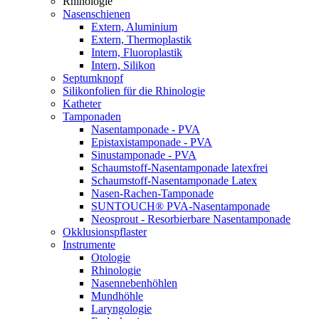
Rhinologie
Nasenschienen
Extern, Aluminium
Extern, Thermoplastik
Intern, Fluoroplastik
Intern, Silikon
Septumknopf
Silikonfolien für die Rhinologie
Katheter
Tamponaden
Nasentamponade - PVA
Epistaxistamponade - PVA
Sinustamponade - PVA
Schaumstoff-Nasentamponade latexfrei
Schaumstoff-Nasentamponade Latex
Nasen-Rachen-Tamponade
SUNTOUCH® PVA-Nasentamponade
Neosprout - Resorbierbare Nasentamponade
Okklusionspflaster
Instrumente
Otologie
Rhinologie
Nasennebenhöhlen
Mundhöhle
Laryngologie