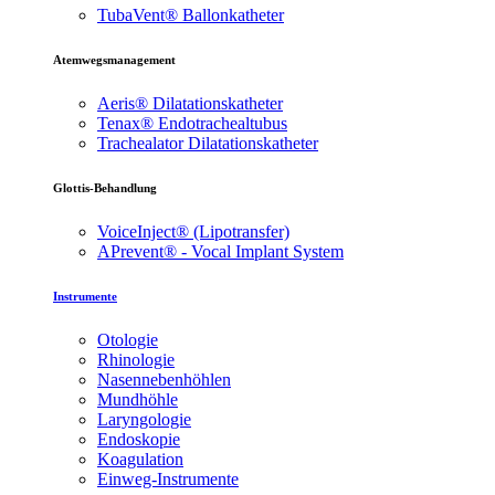
TubaVent® Ballonkatheter
Atemwegsmanagement
Aeris® Dilatationskatheter
Tenax® Endotrachealtubus
Trachealator Dilatationskatheter
Glottis-Behandlung
VoiceInject® (Lipotransfer)
APrevent® - Vocal Implant System
Instrumente
Otologie
Rhinologie
Nasennebenhöhlen
Mundhöhle
Laryngologie
Endoskopie
Koagulation
Einweg-Instrumente