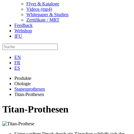
Flyer & Kataloge
Videos (mp4)
Whitepaper & Studien
Zertifikate / MRT
Feedback
Webshop
IFU
EN
FR
ES
Produkte
Otologie
Stapesprothesen
Titan-Prothesen
Titan-Prothesen
Unter sanftem Druck durch ein Zängchen schließt sich der