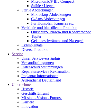
Micronomic® III / Compact
Stühle / Liegen
Sterile Abdeckungen
Mikroskop-Abdeckungen
C-Arm-Abdeckungen
Für Konsolen, Kameras etc.
Verbände und blutstillende Produkte
Ohrschutz-, Nasen- und Kopfverbände
Tupfer
Gelatineschwämme und Nasengel
Lidimplantate
Diverse Produkte
Service
Unser Serviceverständnis
Versandbedingungen
Datenschutzbestimmungen
Reparaturservice / Reklamation
Implantat Informationen
Außendienst Deutschland
Unternehmen
Historie
Geschäftsführung
Mission - Vision - Purpose
Karriere
Innovation