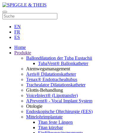
EN
FR
ES
Home
Produkte
Ballondilatation der Tuba Eustachii
TubaVent® Ballonkatheter
Atemwegsmanagement
Aeris® Dilatationskatheter
Tenax® Endotrachealtubus
Trachealator Dilatationskatheter
Glottis-Behandlung
VoiceInject® (Lipotransfer)
APrevent® - Vocal Implant System
Otologie
Endoskopische Ohrchirurgie (EES)
Mittelohrimplantate
Titan feste Längen
Titan kürzbar
Einführungsinstrumente