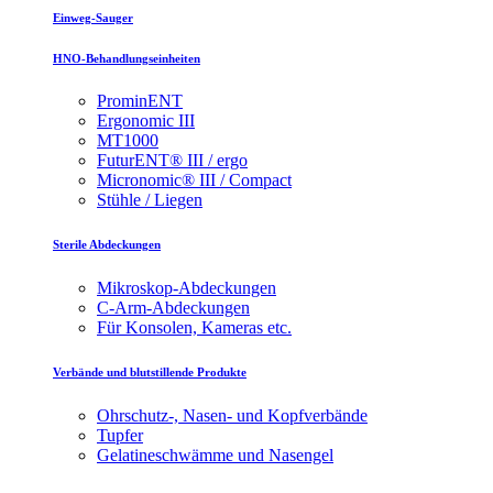
Einweg-Sauger
HNO-Behandlungseinheiten
ProminENT
Ergonomic III
MT1000
FuturENT® III / ergo
Micronomic® III / Compact
Stühle / Liegen
Sterile Abdeckungen
Mikroskop-Abdeckungen
C-Arm-Abdeckungen
Für Konsolen, Kameras etc.
Verbände und blutstillende Produkte
Ohrschutz-, Nasen- und Kopfverbände
Tupfer
Gelatineschwämme und Nasengel