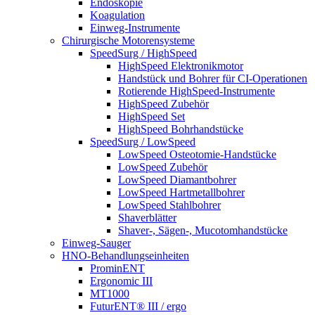
Endoskopie
Koagulation
Einweg-Instrumente
Chirurgische Motorensysteme
SpeedSurg / HighSpeed
HighSpeed Elektronikmotor
Handstück und Bohrer für CI-Operationen
Rotierende HighSpeed-Instrumente
HighSpeed Zubehör
HighSpeed Set
HighSpeed Bohrhandstücke
SpeedSurg / LowSpeed
LowSpeed Osteotomie-Handstücke
LowSpeed Zubehör
LowSpeed Diamantbohrer
LowSpeed Hartmetallbohrer
LowSpeed Stahlbohrer
Shaverblätter
Shaver-, Sägen-, Mucotomhandstücke
Einweg-Sauger
HNO-Behandlungseinheiten
ProminENT
Ergonomic III
MT1000
FuturENT® III / ergo