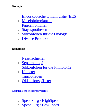
Otologie
Endoskopische Ohrchirurgie (EES)
Mittelohrimplantate
Paukenröhrchen
Stapesprothesen
Silikonfolien für die Otologie
Diverse Produkte
Rhinologie
Nasenschienen
Septumknopf
Silikonfolien für die Rhinologie
Katheter
Tamponaden
Okklusionspflaster
Chirurgische Motorensysteme
SpeedSurg / HighSpeed
SpeedSurg / LowSpeed