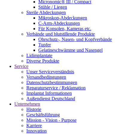
Micronomic® III / Compact
Stühle / Liegen
Sterile Abdeckungen
Mikroskop-Abdeckungen
C-Arm-Abdeckungen
Für Konsolen, Kameras etc.
Verbände und blutstillende Produkte
Ohrschutz-, Nasen- und Kopfverbände
Tupfer
Gelatineschwämme und Nasengel
Lidimplantate
Diverse Produkte
Service
Unser Serviceverständnis
Versandbedingungen
Datenschutzbestimmungen
Reparaturservice / Reklamation
Implantat Informationen
Außendienst Deutschland
Unternehmen
Historie
Geschäftsführung
Mission - Vision - Purpose
Karriere
Innovation