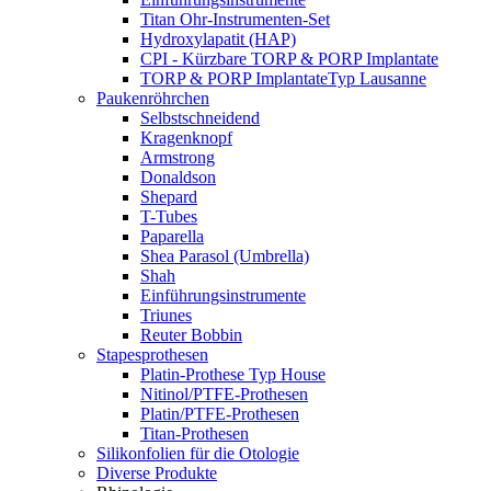
Titan Ohr-Instrumenten-Set
Hydroxylapatit (HAP)
CPI - Kürzbare TORP & PORP Implantate
TORP & PORP ImplantateTyp Lausanne
Paukenröhrchen
Selbstschneidend
Kragenknopf
Armstrong
Donaldson
Shepard
T-Tubes
Paparella
Shea Parasol (Umbrella)
Shah
Einführungsinstrumente
Triunes
Reuter Bobbin
Stapesprothesen
Platin-Prothese Typ House
Nitinol/PTFE-Prothesen
Platin/PTFE-Prothesen
Titan-Prothesen
Silikonfolien für die Otologie
Diverse Produkte