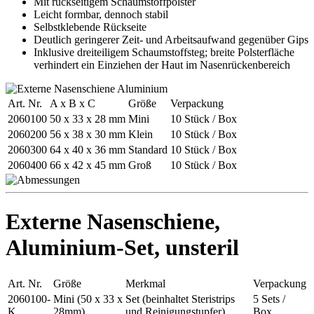
Mit rückseitigem Schaumstoffpolster
Leicht formbar, dennoch stabil
Selbstklebende Rückseite
Deutlich geringerer Zeit- und Arbeitsaufwand gegenüber Gips
Inklusive dreiteiligem Schaumstoffsteg; breite Polsterfläche
verhindert ein Einziehen der Haut im Nasenrückenbereich
Art. Nr.
A x B x C
Größe
Verpackung
2060100
50 x 33 x 28 mm
Mini
10 Stück / Box
2060200
56 x 38 x 30 mm
Klein
10 Stück / Box
2060300
64 x 40 x 36 mm
Standard
10 Stück / Box
2060400
66 x 42 x 45 mm
Groß
10 Stück / Box
Externe Nasenschiene,
Aluminium-Set, unsteril
Art. Nr.
Größe
Merkmal
Verpackung
2060100-
Mini (50 x 33 x
Set (beinhaltet Steristrips
5 Sets /
K
28mm)
und Reinigungstupfer)
Box