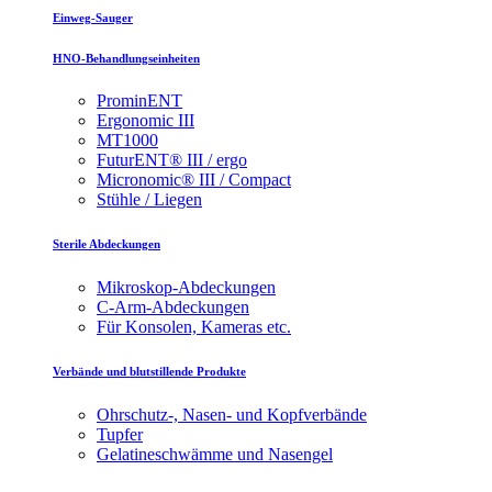
Einweg-Sauger
HNO-Behandlungseinheiten
ProminENT
Ergonomic III
MT1000
FuturENT® III / ergo
Micronomic® III / Compact
Stühle / Liegen
Sterile Abdeckungen
Mikroskop-Abdeckungen
C-Arm-Abdeckungen
Für Konsolen, Kameras etc.
Verbände und blutstillende Produkte
Ohrschutz-, Nasen- und Kopfverbände
Tupfer
Gelatineschwämme und Nasengel