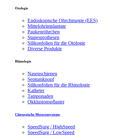
Otologie
Endoskopische Ohrchirurgie (EES)
Mittelohrimplantate
Paukenröhrchen
Stapesprothesen
Silikonfolien für die Otologie
Diverse Produkte
Rhinologie
Nasenschienen
Septumknopf
Silikonfolien für die Rhinologie
Katheter
Tamponaden
Okklusionspflaster
Chirurgische Motorensysteme
SpeedSurg / HighSpeed
SpeedSurg / LowSpeed