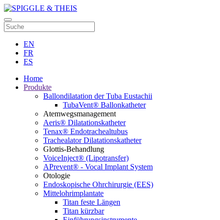
EN
FR
ES
Home
Produkte
Ballondilatation der Tuba Eustachii
TubaVent® Ballonkatheter
Atemwegsmanagement
Aeris® Dilatationskatheter
Tenax® Endotrachealtubus
Trachealator Dilatationskatheter
Glottis-Behandlung
VoiceInject® (Lipotransfer)
APrevent® - Vocal Implant System
Otologie
Endoskopische Ohrchirurgie (EES)
Mittelohrimplantate
Titan feste Längen
Titan kürzbar
Einführungsinstrumente