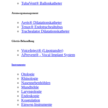
TubaVent® Ballonkatheter
Atemwegsmanagement
Aeris® Dilatationskatheter
Tenax® Endotrachealtubus
Trachealator Dilatationskatheter
Glottis-Behandlung
VoiceInject® (Lipotransfer)
APrevent® - Vocal Implant System
Instrumente
Otologie
Rhinologie
Nasennebenhöhlen
Mundhöhle
Laryngologie
Endoskopie
Koagulation
Einweg-Instrumente