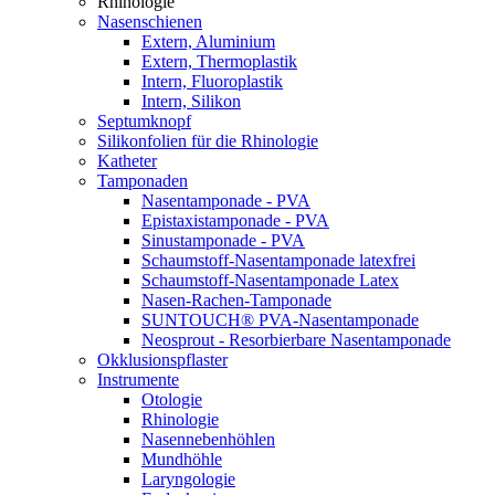
Rhinologie
Nasenschienen
Extern, Aluminium
Extern, Thermoplastik
Intern, Fluoroplastik
Intern, Silikon
Septumknopf
Silikonfolien für die Rhinologie
Katheter
Tamponaden
Nasentamponade - PVA
Epistaxistamponade - PVA
Sinustamponade - PVA
Schaumstoff-Nasentamponade latexfrei
Schaumstoff-Nasentamponade Latex
Nasen-Rachen-Tamponade
SUNTOUCH® PVA-Nasentamponade
Neosprout - Resorbierbare Nasentamponade
Okklusionspflaster
Instrumente
Otologie
Rhinologie
Nasennebenhöhlen
Mundhöhle
Laryngologie