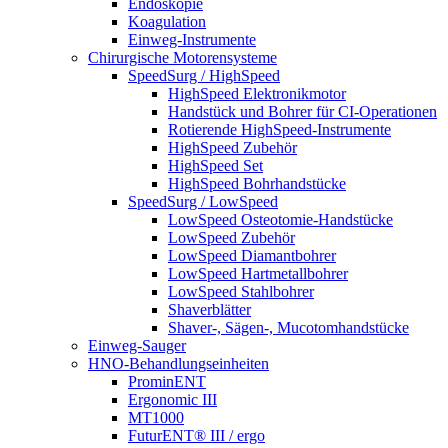
Endoskopie
Koagulation
Einweg-Instrumente
Chirurgische Motorensysteme
SpeedSurg / HighSpeed
HighSpeed Elektronikmotor
Handstück und Bohrer für CI-Operationen
Rotierende HighSpeed-Instrumente
HighSpeed Zubehör
HighSpeed Set
HighSpeed Bohrhandstücke
SpeedSurg / LowSpeed
LowSpeed Osteotomie-Handstücke
LowSpeed Zubehör
LowSpeed Diamantbohrer
LowSpeed Hartmetallbohrer
LowSpeed Stahlbohrer
Shaverblätter
Shaver-, Sägen-, Mucotomhandstücke
Einweg-Sauger
HNO-Behandlungseinheiten
ProminENT
Ergonomic III
MT1000
FuturENT® III / ergo