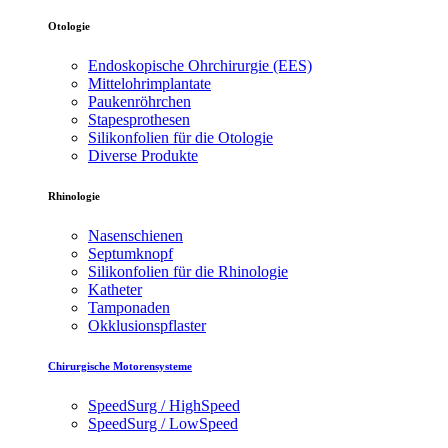
Otologie
Endoskopische Ohrchirurgie (EES)
Mittelohrimplantate
Paukenröhrchen
Stapesprothesen
Silikonfolien für die Otologie
Diverse Produkte
Rhinologie
Nasenschienen
Septumknopf
Silikonfolien für die Rhinologie
Katheter
Tamponaden
Okklusionspflaster
Chirurgische Motorensysteme
SpeedSurg / HighSpeed
SpeedSurg / LowSpeed