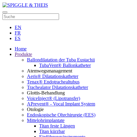
EN
FR
ES
Home
Produkte
Ballondilatation der Tuba Eustachii
TubaVent® Ballonkatheter
Atemwegsmanagement
Aeris® Dilatationskatheter
Tenax® Endotrachealtubus
Trachealator Dilatationskatheter
Glottis-Behandlung
VoiceInject® (Lipotransfer)
APrevent® - Vocal Implant System
Otologie
Endoskopische Ohrchirurgie (EES)
Mittelohrimplantate
Titan feste Längen
Titan kürzbar
Einführungsinstrumente