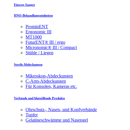
Einweg-Sauger
HNO-Behandlungseinheiten
ProminENT
Ergonomic III
MT1000
FuturENT® III / ergo
Micronomic® III / Compact
Stühle / Liegen
Sterile Abdeckungen
Mikroskop-Abdeckungen
C-Arm-Abdeckungen
Für Konsolen, Kameras etc.
Verbände und blutstillende Produkte
Ohrschutz-, Nasen- und Kopfverbände
Tupfer
Gelatineschwämme und Nasengel