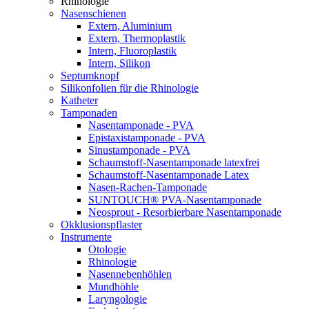
Rhinologie
Nasenschienen
Extern, Aluminium
Extern, Thermoplastik
Intern, Fluoroplastik
Intern, Silikon
Septumknopf
Silikonfolien für die Rhinologie
Katheter
Tamponaden
Nasentamponade - PVA
Epistaxistamponade - PVA
Sinustamponade - PVA
Schaumstoff-Nasentamponade latexfrei
Schaumstoff-Nasentamponade Latex
Nasen-Rachen-Tamponade
SUNTOUCH® PVA-Nasentamponade
Neosprout - Resorbierbare Nasentamponade
Okklusionspflaster
Instrumente
Otologie
Rhinologie
Nasennebenhöhlen
Mundhöhle
Laryngologie