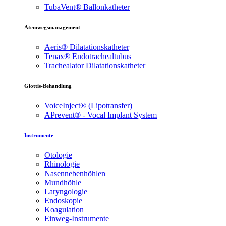
TubaVent® Ballonkatheter
Atemwegsmanagement
Aeris® Dilatationskatheter
Tenax® Endotrachealtubus
Trachealator Dilatationskatheter
Glottis-Behandlung
VoiceInject® (Lipotransfer)
APrevent® - Vocal Implant System
Instrumente
Otologie
Rhinologie
Nasennebenhöhlen
Mundhöhle
Laryngologie
Endoskopie
Koagulation
Einweg-Instrumente