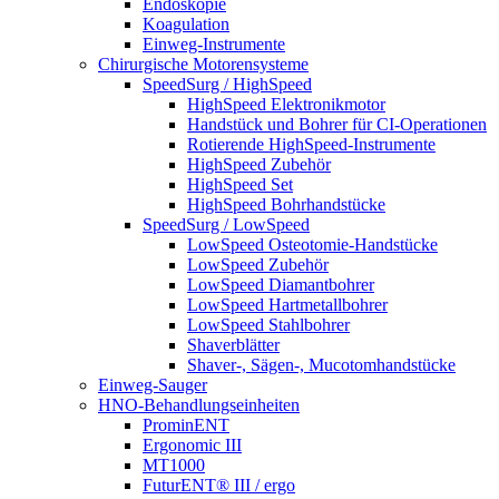
Endoskopie
Koagulation
Einweg-Instrumente
Chirurgische Motorensysteme
SpeedSurg / HighSpeed
HighSpeed Elektronikmotor
Handstück und Bohrer für CI-Operationen
Rotierende HighSpeed-Instrumente
HighSpeed Zubehör
HighSpeed Set
HighSpeed Bohrhandstücke
SpeedSurg / LowSpeed
LowSpeed Osteotomie-Handstücke
LowSpeed Zubehör
LowSpeed Diamantbohrer
LowSpeed Hartmetallbohrer
LowSpeed Stahlbohrer
Shaverblätter
Shaver-, Sägen-, Mucotomhandstücke
Einweg-Sauger
HNO-Behandlungseinheiten
ProminENT
Ergonomic III
MT1000
FuturENT® III / ergo