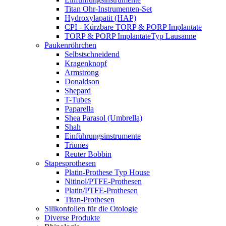
Titan Ohr-Instrumenten-Set
Hydroxylapatit (HAP)
CPI - Kürzbare TORP & PORP Implantate
TORP & PORP ImplantateTyp Lausanne
Paukenröhrchen
Selbstschneidend
Kragenknopf
Armstrong
Donaldson
Shepard
T-Tubes
Paparella
Shea Parasol (Umbrella)
Shah
Einführungsinstrumente
Triunes
Reuter Bobbin
Stapesprothesen
Platin-Prothese Typ House
Nitinol/PTFE-Prothesen
Platin/PTFE-Prothesen
Titan-Prothesen
Silikonfolien für die Otologie
Diverse Produkte