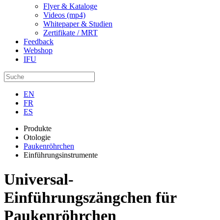
Flyer & Kataloge
Videos (mp4)
Whitepaper & Studien
Zertifikate / MRT
Feedback
Webshop
IFU
EN
FR
ES
Produkte
Otologie
Paukenröhrchen
Einführungsinstrumente
Universal-
Einführungszängchen für
Paukenröhrchen