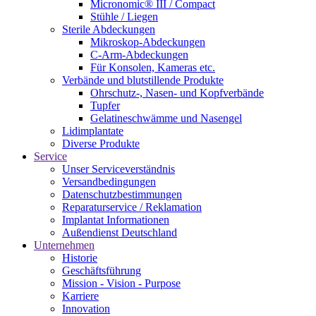
Micronomic® III / Compact
Stühle / Liegen
Sterile Abdeckungen
Mikroskop-Abdeckungen
C-Arm-Abdeckungen
Für Konsolen, Kameras etc.
Verbände und blutstillende Produkte
Ohrschutz-, Nasen- und Kopfverbände
Tupfer
Gelatineschwämme und Nasengel
Lidimplantate
Diverse Produkte
Service
Unser Serviceverständnis
Versandbedingungen
Datenschutzbestimmungen
Reparaturservice / Reklamation
Implantat Informationen
Außendienst Deutschland
Unternehmen
Historie
Geschäftsführung
Mission - Vision - Purpose
Karriere
Innovation