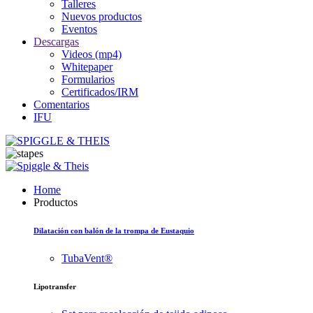
Talleres
Nuevos productos
Eventos
Descargas
Videos (mp4)
Whitepaper
Formularios
Certificados/IRM
Comentarios
IFU
Home
Productos
Dilatación con balón de la trompa de Eustaquio
TubaVent®
Lipotransfer