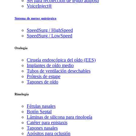
Set para recolección de tejido adiposo
VoiceInject®
Sistema de motor quirúrgico
SpeedSurg / HighSpeed
SpeedSurg / LowSpeed
Otología
Cirugía endoscópica del oído (EES)
Implantes de oído medio
Tubos de ventilación desechables
Prótesis de estape
Tapones de oído
Rinología
Férulas nasales
Botón Septal
Láminas de silicona para rinología
Catéter para epistaxis
Tapones nasales
Apósitos para oclusión