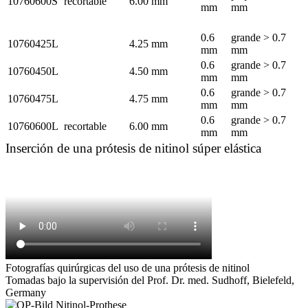
10760600S
recortable
6.00 mm
mm
mm
0.6
grande > 0.7
10760425L
4.25 mm
mm
mm
0.6
grande > 0.7
10760450L
4.50 mm
mm
mm
0.6
grande > 0.7
10760475L
4.75 mm
mm
mm
0.6
grande > 0.7
10760600L
recortable
6.00 mm
mm
mm
Inserción de una prótesis de nitinol súper elástica
Fotografías quirúrgicas del uso de una prótesis de nitinol
Tomadas bajo la supervisión del Prof. Dr. med. Sudhoff, Bielefeld,
Germany