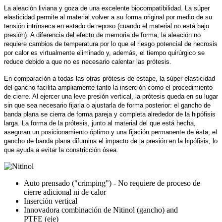
La aleación liviana y goza de una excelente biocompatibilidad. La súper
elasticidad permite al material volver a su forma original por medio de su
tensión intrínseca en estado de reposo (cuando el material no está bajo
presión). A diferencia del efecto de memoria de forma, la aleación no
requiere cambios de temperatura por lo que el riesgo potencial de necrosis
por calor es virtualmente eliminado y, además, el tiempo quirúrgico se
reduce debido a que no es necesario calentar las prótesis.
En comparación a todas las otras prótesis de estape, la súper elasticidad
del gancho facilita ampliamente tanto la inserción como el procedimiento
de cierre. Al ejercer una leve presión vertical, la prótesis queda en su lugar
sin que sea necesario fijarla o ajustarla de forma posterior: el gancho de
banda plana se cierra de forma pareja y completa alrededor de la hipófisis
larga. La forma de la prótesis, junto al material del que está hecha,
aseguran un posicionamiento óptimo y una fijación permanente de ésta; el
gancho de banda plana difumina el impacto de la presión en la hipófisis, lo
que ayuda a evitar la constricción ósea.
Auto prensado ("crimping") - No requiere de proceso de
cierre adicional ni de calor
Inserción vertical
Innovadora combinación de Nitinol (gancho) and
PTFE (eje)