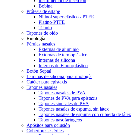
Instrumental de inserción
Bobina
Prótesis de estape
Nitinol súper elástico - PTFE
Platino-PTFE
Titanio
Tapones de oído
Rinología
Férulas nasales
Externas de aluminio
Externas de termoplástico
Internas de silicona
Internas de Fluoroplástico
Botón Septal
Láminas de silicona para rinología
Catéter para epistaxis
Tapones nasales
Tapones nasales de PVA
Tapones de PVA para epistaxis
Tapones sinusales de PVA
Tapones nasales de espuma, sin látex
Tapones nasales de espuma con cubierta de látex
Tapones nasofaríngeos
Apósitos para oclusión
Cobertores estériles