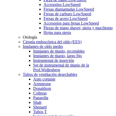
Accesorios LowSpeed
Fresas diamantadas LowSpeed
Fresas de carburo LowSpeed
Fresas de acero LowSpeed
Accesorios para fresas LowSpeed
Piezas de mano shaver, sierra y mucótomo
Hojas para sierra
Otología
Cirugía endoscópica del oído (EES)
Implantes de oído medio
Implantes de titanio, recortables
Implantes de titanio, largo fijo
Instrumental de inserción
Set de instrumental de titanio de la
Prof.Wollenberg
Tubos de ventilación desechables
Auto cortante
Armstrong
Donaldson
Colleras
Paparella
Shah
Shepard
Tubos T