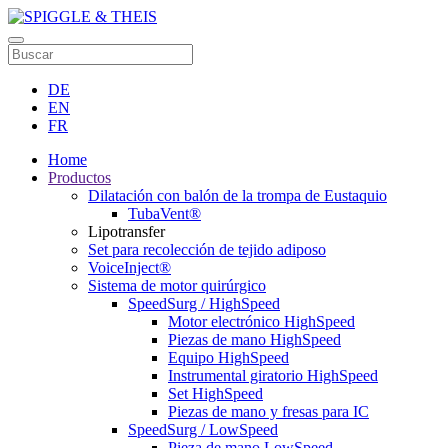
DE
EN
FR
Home
Productos
Dilatación con balón de la trompa de Eustaquio
TubaVent®
Lipotransfer
Set para recolección de tejido adiposo
VoiceInject®
Sistema de motor quirúrgico
SpeedSurg / HighSpeed
Motor electrónico HighSpeed
Piezas de mano HighSpeed
Equipo HighSpeed
Instrumental giratorio HighSpeed
Set HighSpeed
Piezas de mano y fresas para IC
SpeedSurg / LowSpeed
Pieza de mano LowSpeed