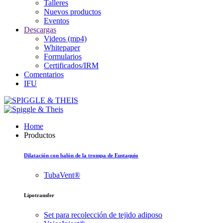
Talleres
Nuevos productos
Eventos
Descargas
Videos (mp4)
Whitepaper
Formularios
Certificados/IRM
Comentarios
IFU
Home
Productos
Dilatación con balón de la trompa de Eustaquio
TubaVent®
Lipotransfer
Set para recolección de tejido adiposo