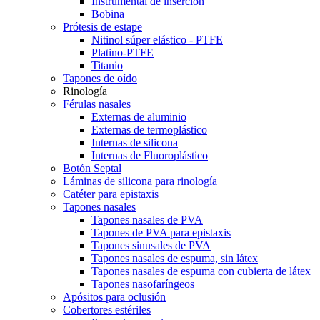
Instrumental de inserción
Bobina
Prótesis de estape
Nitinol súper elástico - PTFE
Platino-PTFE
Titanio
Tapones de oído
Rinología
Férulas nasales
Externas de aluminio
Externas de termoplástico
Internas de silicona
Internas de Fluoroplástico
Botón Septal
Láminas de silicona para rinología
Catéter para epistaxis
Tapones nasales
Tapones nasales de PVA
Tapones de PVA para epistaxis
Tapones sinusales de PVA
Tapones nasales de espuma, sin látex
Tapones nasales de espuma con cubierta de látex
Tapones nasofaríngeos
Apósitos para oclusión
Cobertores estériles