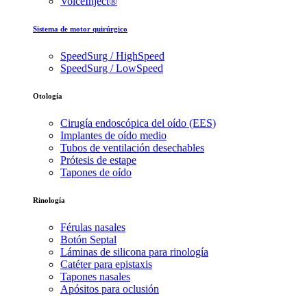
VoiceInject®
Sistema de motor quirúrgico
SpeedSurg / HighSpeed
SpeedSurg / LowSpeed
Otología
Cirugía endoscópica del oído (EES)
Implantes de oído medio
Tubos de ventilación desechables
Prótesis de estape
Tapones de oído
Rinología
Férulas nasales
Botón Septal
Láminas de silicona para rinología
Catéter para epistaxis
Tapones nasales
Apósitos para oclusión