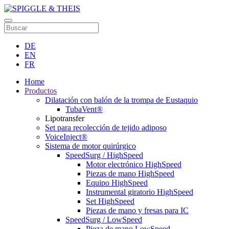
DE
EN
FR
Home
Productos
Dilatación con balón de la trompa de Eustaquio
TubaVent®
Lipotransfer
Set para recolección de tejido adiposo
VoiceInject®
Sistema de motor quirúrgico
SpeedSurg / HighSpeed
Motor electrónico HighSpeed
Piezas de mano HighSpeed
Equipo HighSpeed
Instrumental giratorio HighSpeed
Set HighSpeed
Piezas de mano y fresas para IC
SpeedSurg / LowSpeed
Pieza de mano LowSpeed