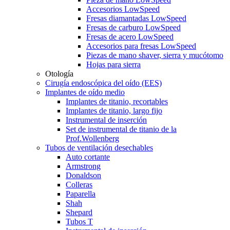
Accesorios LowSpeed
Fresas diamantadas LowSpeed
Fresas de carburo LowSpeed
Fresas de acero LowSpeed
Accesorios para fresas LowSpeed
Piezas de mano shaver, sierra y mucótomo
Hojas para sierra
Otología
Cirugía endoscópica del oído (EES)
Implantes de oído medio
Implantes de titanio, recortables
Implantes de titanio, largo fijo
Instrumental de inserción
Set de instrumental de titanio de la
Prof.Wollenberg
Tubos de ventilación desechables
Auto cortante
Armstrong
Donaldson
Colleras
Paparella
Shah
Shepard
Tubos T