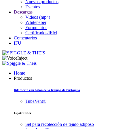
Nuevos productos
Eventos
Descargas
Videos (mp4)
Whitepaper
Formularios
Certificados/IRM
Comentarios
IFU
Home
Productos
Dilatación con balón de la trompa de Eustaquio
TubaVent®
Lipotransfer
Set para recolección de tejido adiposo