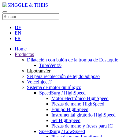
DE
EN
FR
Home
Productos
Dilatación con balón de la trompa de Eustaquio
TubaVent®
Lipotransfer
Set para recolección de tejido adiposo
VoiceInject®
Sistema de motor quirúrgico
SpeedSurg / HighSpeed
Motor electrónico HighSpeed
Piezas de mano HighSpeed
Equipo HighSpeed
Instrumental giratorio HighSpeed
Set HighSpeed
Piezas de mano y fresas para IC
SpeedSurg / LowSpeed
Pieza de mano LowSpeed