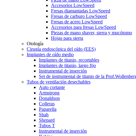
Accesorios LowSpeed
Fresas diamantadas LowSpeed
Fresas de carburo LowSpeed
Fresas de acero LowSpeed
Accesorios para fresas LowSpeed
Piezas de mano shaver, sierra y mucótomo
Hojas para sierra
Otología
Cirugía endoscópica del oído (EES)
Implantes de oído medio
Implantes de titanio, recortables
Implantes de titanio, largo fijo
Instrumental de inserción
Set de instrumental de titanio de la Prof.Wollenber
Tubos de ventilación desechables
Auto cortante
Armstrong
Donaldson
Colleras
Paparella
Shah
Shepard
Tubos T
Instrumental de inserción