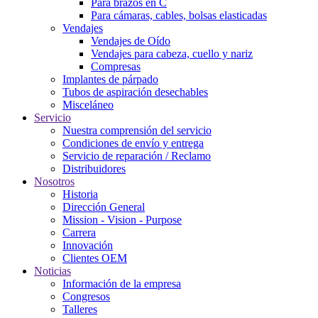
Para brazos en C
Para cámaras, cables, bolsas elasticadas
Vendajes
Vendajes de Oído
Vendajes para cabeza, cuello y nariz
Compresas
Implantes de párpado
Tubos de aspiración desechables
Misceláneo
Servicio
Nuestra comprensión del servicio
Condiciones de envío y entrega
Servicio de reparación / Reclamo
Distribuidores
Nosotros
Historia
Dirección General
Mission - Vision - Purpose
Carrera
Innovación
Clientes OEM
Noticias
Información de la empresa
Congresos
Talleres