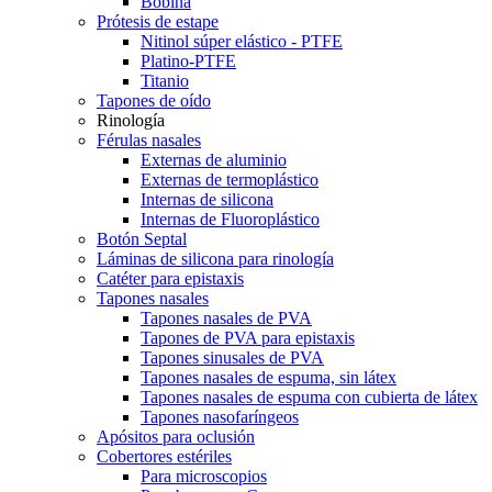
Bobina
Prótesis de estape
Nitinol súper elástico - PTFE
Platino-PTFE
Titanio
Tapones de oído
Rinología
Férulas nasales
Externas de aluminio
Externas de termoplástico
Internas de silicona
Internas de Fluoroplástico
Botón Septal
Láminas de silicona para rinología
Catéter para epistaxis
Tapones nasales
Tapones nasales de PVA
Tapones de PVA para epistaxis
Tapones sinusales de PVA
Tapones nasales de espuma, sin látex
Tapones nasales de espuma con cubierta de látex
Tapones nasofaríngeos
Apósitos para oclusión
Cobertores estériles
Para microscopios