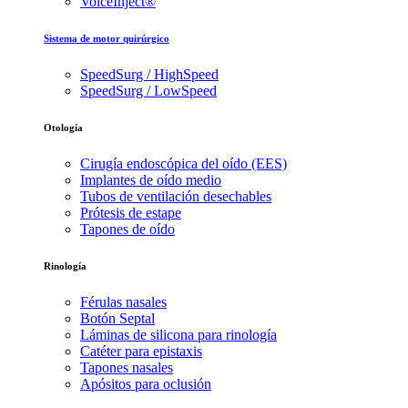
VoiceInject®
Sistema de motor quirúrgico
SpeedSurg / HighSpeed
SpeedSurg / LowSpeed
Otología
Cirugía endoscópica del oído (EES)
Implantes de oído medio
Tubos de ventilación desechables
Prótesis de estape
Tapones de oído
Rinología
Férulas nasales
Botón Septal
Láminas de silicona para rinología
Catéter para epistaxis
Tapones nasales
Apósitos para oclusión