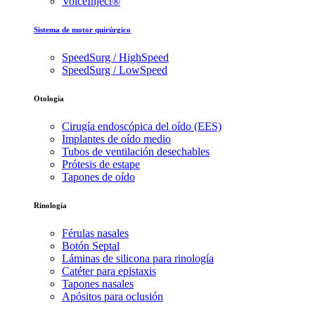
VoiceInject®
Sistema de motor quirúrgico
SpeedSurg / HighSpeed
SpeedSurg / LowSpeed
Otología
Cirugía endoscópica del oído (EES)
Implantes de oído medio
Tubos de ventilación desechables
Prótesis de estape
Tapones de oído
Rinología
Férulas nasales
Botón Septal
Láminas de silicona para rinología
Catéter para epistaxis
Tapones nasales
Apósitos para oclusión