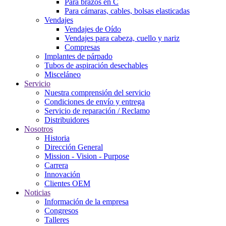
Para brazos en C
Para cámaras, cables, bolsas elasticadas
Vendajes
Vendajes de Oído
Vendajes para cabeza, cuello y nariz
Compresas
Implantes de párpado
Tubos de aspiración desechables
Misceláneo
Servicio
Nuestra comprensión del servicio
Condiciones de envío y entrega
Servicio de reparación / Reclamo
Distribuidores
Nosotros
Historia
Dirección General
Mission - Vision - Purpose
Carrera
Innovación
Clientes OEM
Noticias
Información de la empresa
Congresos
Talleres