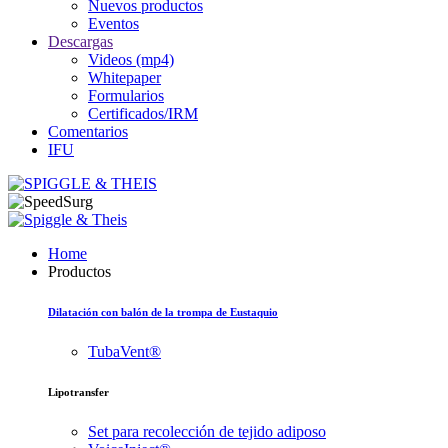
Nuevos productos
Eventos
Descargas
Videos (mp4)
Whitepaper
Formularios
Certificados/IRM
Comentarios
IFU
Home
Productos
Dilatación con balón de la trompa de Eustaquio
TubaVent®
Lipotransfer
Set para recolección de tejido adiposo