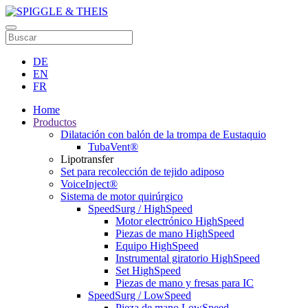
DE
EN
FR
Home
Productos
Dilatación con balón de la trompa de Eustaquio
TubaVent®
Lipotransfer
Set para recolección de tejido adiposo
VoiceInject®
Sistema de motor quirúrgico
SpeedSurg / HighSpeed
Motor electrónico HighSpeed
Piezas de mano HighSpeed
Equipo HighSpeed
Instrumental giratorio HighSpeed
Set HighSpeed
Piezas de mano y fresas para IC
SpeedSurg / LowSpeed
Pieza de mano LowSpeed