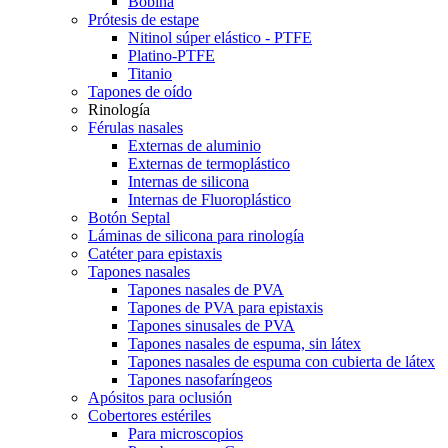
Bobina
Prótesis de estape
Nitinol súper elástico - PTFE
Platino-PTFE
Titanio
Tapones de oído
Rinología
Férulas nasales
Externas de aluminio
Externas de termoplástico
Internas de silicona
Internas de Fluoroplástico
Botón Septal
Láminas de silicona para rinología
Catéter para epistaxis
Tapones nasales
Tapones nasales de PVA
Tapones de PVA para epistaxis
Tapones sinusales de PVA
Tapones nasales de espuma, sin látex
Tapones nasales de espuma con cubierta de látex
Tapones nasofaríngeos
Apósitos para oclusión
Cobertores estériles
Para microscopios