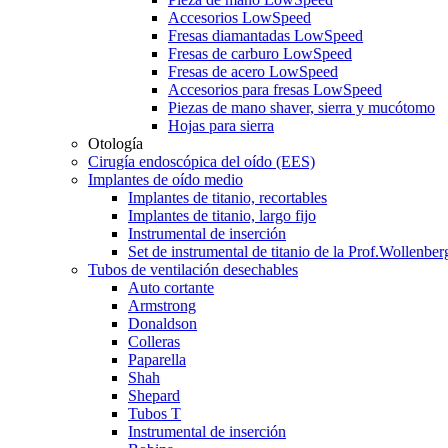
Accesorios LowSpeed
Fresas diamantadas LowSpeed
Fresas de carburo LowSpeed
Fresas de acero LowSpeed
Accesorios para fresas LowSpeed
Piezas de mano shaver, sierra y mucótomo
Hojas para sierra
Otología
Cirugía endoscópica del oído (EES)
Implantes de oído medio
Implantes de titanio, recortables
Implantes de titanio, largo fijo
Instrumental de inserción
Set de instrumental de titanio de la Prof.Wollenber
Tubos de ventilación desechables
Auto cortante
Armstrong
Donaldson
Colleras
Paparella
Shah
Shepard
Tubos T
Instrumental de inserción