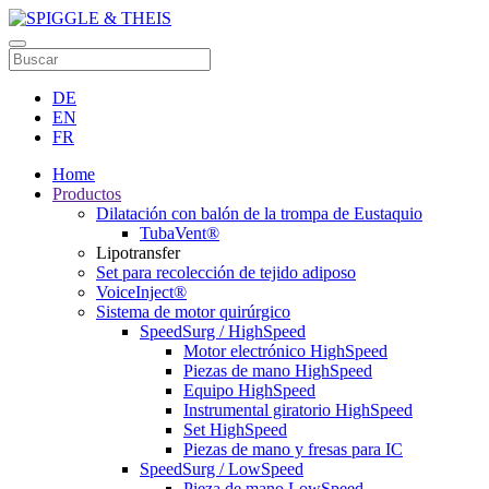
DE
EN
FR
Home
Productos
Dilatación con balón de la trompa de Eustaquio
TubaVent®
Lipotransfer
Set para recolección de tejido adiposo
VoiceInject®
Sistema de motor quirúrgico
SpeedSurg / HighSpeed
Motor electrónico HighSpeed
Piezas de mano HighSpeed
Equipo HighSpeed
Instrumental giratorio HighSpeed
Set HighSpeed
Piezas de mano y fresas para IC
SpeedSurg / LowSpeed
Pieza de mano LowSpeed