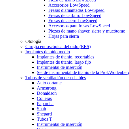
Accesorios LowSpeed
Fresas diamantadas LowSpeed
Fresas de carburo LowSpeed
Fresas de acero LowSpeed
Accesorios para fresas LowSpeed
Piezas de mano shaver, sierra y mucótomo
Hojas para sierra
Otología
Cirugía endoscópica del oído (EES)
Implantes de oído medio
Implantes de titanio, recortables
Implantes de titanio, largo fijo
Instrumental de inserción
Set de instrumental de titanio de la Prof.Wollenber
Tubos de ventilación desechables
Auto cortante
Armstrong
Donaldson
Colleras
Paparella
Shah
Shepard
Tubos T
Instrumental de inserción