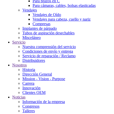
Para brazos en C
Para cámaras, cables, bolsas elasticadas
Vendajes
Vendajes de Oído
Vendajes para cabeza, cuello y nariz
Compresas
Implantes de párpado
Tubos de aspiración desechables
Misceláneo
Servicio
Nuestra comprensión del servicio
Condiciones de envío y entrega
Servicio de reparación / Reclamo
Distribuidores
Nosotros
Historia
Dirección General
Mission - Vision - Purpose
Carrera
Innovación
Clientes OEM
Noticias
Información de la empresa
Congresos
Talleres