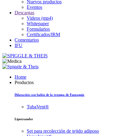
Nuevos productos
Eventos
Descargas
Videos (mp4)
Whitepaper
Formularios
Certificados/IRM
Comentarios
IFU
Home
Productos
Dilatación con balón de la trompa de Eustaquio
TubaVent®
Lipotransfer
Set para recolección de tejido adiposo