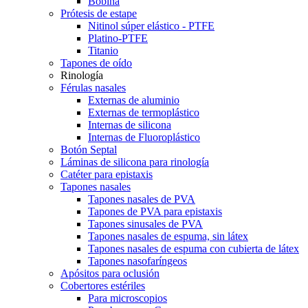
Bobina
Prótesis de estape
Nitinol súper elástico - PTFE
Platino-PTFE
Titanio
Tapones de oído
Rinología
Férulas nasales
Externas de aluminio
Externas de termoplástico
Internas de silicona
Internas de Fluoroplástico
Botón Septal
Láminas de silicona para rinología
Catéter para epistaxis
Tapones nasales
Tapones nasales de PVA
Tapones de PVA para epistaxis
Tapones sinusales de PVA
Tapones nasales de espuma, sin látex
Tapones nasales de espuma con cubierta de látex
Tapones nasofaríngeos
Apósitos para oclusión
Cobertores estériles
Para microscopios