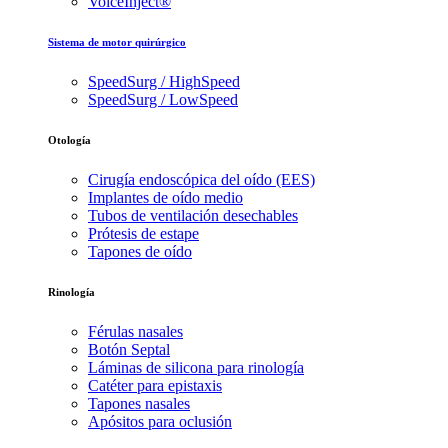
VoiceInject®
Sistema de motor quirúrgico
SpeedSurg / HighSpeed
SpeedSurg / LowSpeed
Otología
Cirugía endoscópica del oído (EES)
Implantes de oído medio
Tubos de ventilación desechables
Prótesis de estape
Tapones de oído
Rinología
Férulas nasales
Botón Septal
Láminas de silicona para rinología
Catéter para epistaxis
Tapones nasales
Apósitos para oclusión