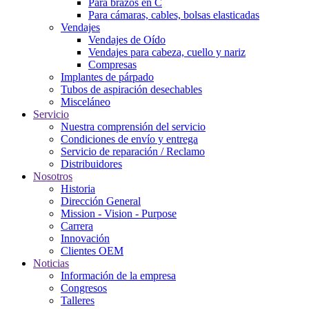
Para brazos en C
Para cámaras, cables, bolsas elasticadas
Vendajes
Vendajes de Oído
Vendajes para cabeza, cuello y nariz
Compresas
Implantes de párpado
Tubos de aspiración desechables
Misceláneo
Servicio
Nuestra comprensión del servicio
Condiciones de envío y entrega
Servicio de reparación / Reclamo
Distribuidores
Nosotros
Historia
Dirección General
Mission - Vision - Purpose
Carrera
Innovación
Clientes OEM
Noticias
Información de la empresa
Congresos
Talleres