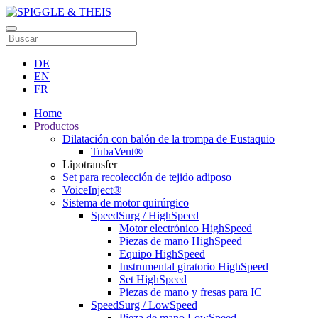
DE
EN
FR
Home
Productos
Dilatación con balón de la trompa de Eustaquio
TubaVent®
Lipotransfer
Set para recolección de tejido adiposo
VoiceInject®
Sistema de motor quirúrgico
SpeedSurg / HighSpeed
Motor electrónico HighSpeed
Piezas de mano HighSpeed
Equipo HighSpeed
Instrumental giratorio HighSpeed
Set HighSpeed
Piezas de mano y fresas para IC
SpeedSurg / LowSpeed
Pieza de mano LowSpeed