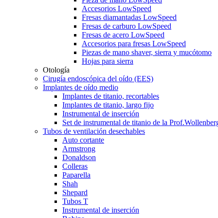
Accesorios LowSpeed
Fresas diamantadas LowSpeed
Fresas de carburo LowSpeed
Fresas de acero LowSpeed
Accesorios para fresas LowSpeed
Piezas de mano shaver, sierra y mucótomo
Hojas para sierra
Otología
Cirugía endoscópica del oído (EES)
Implantes de oído medio
Implantes de titanio, recortables
Implantes de titanio, largo fijo
Instrumental de inserción
Set de instrumental de titanio de la Prof.Wollenber
Tubos de ventilación desechables
Auto cortante
Armstrong
Donaldson
Colleras
Paparella
Shah
Shepard
Tubos T
Instrumental de inserción