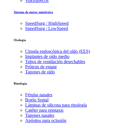
VoiceInject®
Sistema de motor quirúrgico
SpeedSurg / HighSpeed
SpeedSurg / LowSpeed
Otología
Cirugía endoscópica del oído (EES)
Implantes de oído medio
Tubos de ventilación desechables
Prótesis de estape
Tapones de oído
Rinología
Férulas nasales
Botón Septal
Láminas de silicona para rinología
Catéter para epistaxis
Tapones nasales
Apósitos para oclusión