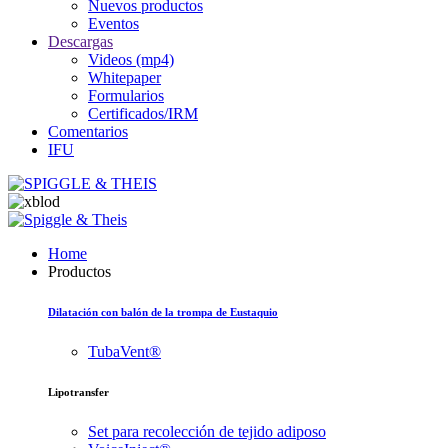
Nuevos productos
Eventos
Descargas
Videos (mp4)
Whitepaper
Formularios
Certificados/IRM
Comentarios
IFU
Home
Productos
Dilatación con balón de la trompa de Eustaquio
TubaVent®
Lipotransfer
Set para recolección de tejido adiposo