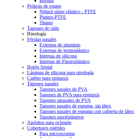
Bobina
Prótesis de estape
Nitinol súper elástico - PTFE
Platino-PTFE
Titanio
Tapones de oído
Rinología
Férulas nasales
Externas de aluminio
Externas de termoplástico
Internas de silicona
Internas de Fluoroplástico
Botón Septal
Láminas de silicona para rinología
Catéter para epistaxis
Tapones nasales
Tapones nasales de PVA
Tapones de PVA para epistaxis
Tapones sinusales de PVA
Tapones nasales de espuma, sin látex
Tapones nasales de espuma con cubierta de látex
Tapones nasofaríngeos
Apósitos para oclusión
Cobertores estériles
Para microscopios