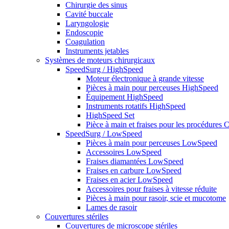
Chirurgie des sinus
Cavité buccale
Laryngologie
Endoscopie
Coagulation
Instruments jetables
Systèmes de moteurs chirurgicaux
SpeedSurg / HighSpeed
Moteur électronique à grande vitesse
Pièces à main pour perceuses HighSpeed
Équipement HighSpeed
Instruments rotatifs HighSpeed
HighSpeed Set
Pièce à main et fraises pour les procédures C
SpeedSurg / LowSpeed
Pièces à main pour perceuses LowSpeed
Accessoires LowSpeed
Fraises diamantées LowSpeed
Fraises en carbure LowSpeed
Fraises en acier LowSpeed
Accessoires pour fraises à vitesse réduite
Pièces à main pour rasoir, scie et mucotome
Lames de rasoir
Couvertures stériles
Couvertures de microscope stériles