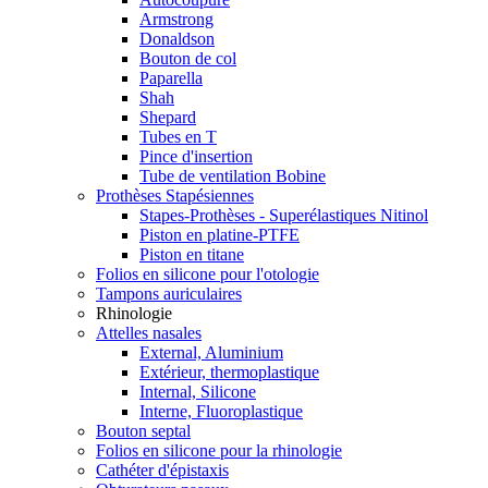
Armstrong
Donaldson
Bouton de col
Paparella
Shah
Shepard
Tubes en T
Pince d'insertion
Tube de ventilation Bobine
Prothèses Stapésiennes
Stapes-Prothèses - Superélastiques Nitinol
Piston en platine-PTFE
Piston en titane
Folios en silicone pour l'otologie
Tampons auriculaires
Rhinologie
Attelles nasales
External, Aluminium
Extérieur, thermoplastique
Internal, Silicone
Interne, Fluoroplastique
Bouton septal
Folios en silicone pour la rhinologie
Cathéter d'épistaxis