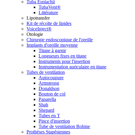
Tuba Eustachii
TubaVent®
Littérature
Lipotransfer
Kit de récolte de lipides
VoiceInject®
Otologie
Chirurgie endoscopique de l'oreille
Implants d'oreille moyenne
Titane à garnir
Longueurs fixes en titane
Instruments pour l'insertion
Instrumentation auriculaire en titane
Tubes de ventilation
Autocoupure
Armstrong
Donaldson
Bouton de col
Paparella
Shah
Shepard
Tubes en T
Pince d'insertion
Tube de ventilation Bobine
Prothèses Stapésiennes