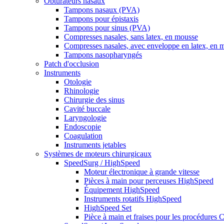
Obturateurs nasaux
Tampons nasaux (PVA)
Tampons pour épistaxis
Tampons pour sinus (PVA)
Compresses nasales, sans latex, en mousse
Compresses nasales, avec enveloppe en latex, en 
Tampons nasopharyngés
Patch d'occlusion
Instruments
Otologie
Rhinologie
Chirurgie des sinus
Cavité buccale
Laryngologie
Endoscopie
Coagulation
Instruments jetables
Systèmes de moteurs chirurgicaux
SpeedSurg / HighSpeed
Moteur électronique à grande vitesse
Pièces à main pour perceuses HighSpeed
Équipement HighSpeed
Instruments rotatifs HighSpeed
HighSpeed Set
Pièce à main et fraises pour les procédures C