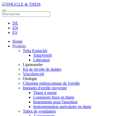
DE
EN
ES
Home
Produits
Tuba Eustachii
TubaVent®
Littérature
Lipotransfer
Kit de récolte de lipides
VoiceInject®
Otologie
Chirurgie endoscopique de l'oreille
Implants d'oreille moyenne
Titane à garnir
Longueurs fixes en titane
Instruments pour l'insertion
Instrumentation auriculaire en titane
Tubes de ventilation
Autocoupure