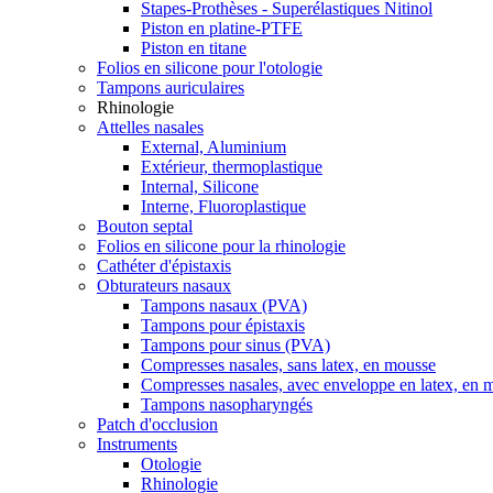
Stapes-Prothèses - Superélastiques Nitinol
Piston en platine-PTFE
Piston en titane
Folios en silicone pour l'otologie
Tampons auriculaires
Rhinologie
Attelles nasales
External, Aluminium
Extérieur, thermoplastique
Internal, Silicone
Interne, Fluoroplastique
Bouton septal
Folios en silicone pour la rhinologie
Cathéter d'épistaxis
Obturateurs nasaux
Tampons nasaux (PVA)
Tampons pour épistaxis
Tampons pour sinus (PVA)
Compresses nasales, sans latex, en mousse
Compresses nasales, avec enveloppe en latex, en 
Tampons nasopharyngés
Patch d'occlusion
Instruments
Otologie
Rhinologie