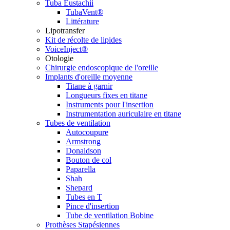
Tuba Eustachii
TubaVent®
Littérature
Lipotransfer
Kit de récolte de lipides
VoiceInject®
Otologie
Chirurgie endoscopique de l'oreille
Implants d'oreille moyenne
Titane à garnir
Longueurs fixes en titane
Instruments pour l'insertion
Instrumentation auriculaire en titane
Tubes de ventilation
Autocoupure
Armstrong
Donaldson
Bouton de col
Paparella
Shah
Shepard
Tubes en T
Pince d'insertion
Tube de ventilation Bobine
Prothèses Stapésiennes