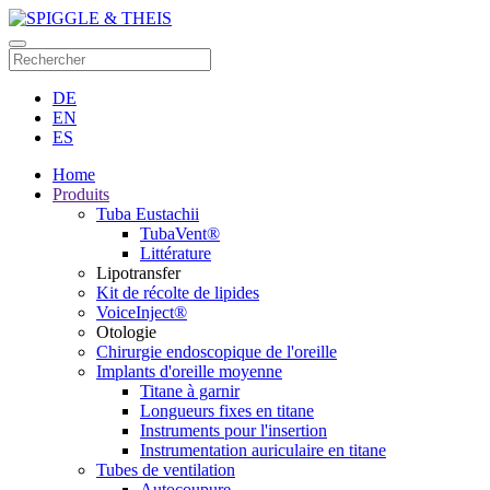
DE
EN
ES
Home
Produits
Tuba Eustachii
TubaVent®
Littérature
Lipotransfer
Kit de récolte de lipides
VoiceInject®
Otologie
Chirurgie endoscopique de l'oreille
Implants d'oreille moyenne
Titane à garnir
Longueurs fixes en titane
Instruments pour l'insertion
Instrumentation auriculaire en titane
Tubes de ventilation
Autocoupure