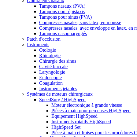
Obturateurs nasaux
Tampons nasaux (PVA)
Tampons pour épistaxis
Tampons pour sinus (PVA)
Compresses nasales, sans latex, en mousse
Compresses nasales, avec enveloppe en latex, en 
Tampons nasopharyngés
Patch d'occlusion
Instruments
Otologie
Rhinologie
Chirurgie des sinus
Cavité buccale
Laryngologie
Endoscopie
Coagulation
Instruments jetables
Systèmes de moteurs chirurgicaux
SpeedSurg / HighSpeed
Moteur électronique à grande vitesse
Pièces à main pour perceuses HighSpeed
Équipement HighSpeed
Instruments rotatifs HighSpeed
HighSpeed Set
Pièce à main et fraises pour les procédures C