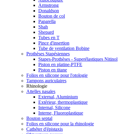
Armstrong
Donaldson
Bouton de col
Paparella
Shah
Shepard
Tubes en T
Pince d'insertion
Tube de ventilation Bobine
Prothèses Stapésiennes
Stapes-Prothèses - Superélastiques Nitinol
Piston en platine-PTFE
Piston en titane
Folios en silicone pour l'otologie
Tampons auriculaires
Rhinologie
Attelles nasales
External, Aluminium
Extérieur, thermoplastique
Internal, Silicone
Interne, Fluoroplastique
Bouton septal
Folios en silicone pour la rhinologie
Cathéter d'épistaxis