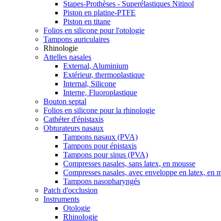
Stapes-Prothèses - Superélastiques Nitinol
Piston en platine-PTFE
Piston en titane
Folios en silicone pour l'otologie
Tampons auriculaires
Rhinologie
Attelles nasales
External, Aluminium
Extérieur, thermoplastique
Internal, Silicone
Interne, Fluoroplastique
Bouton septal
Folios en silicone pour la rhinologie
Cathéter d'épistaxis
Obturateurs nasaux
Tampons nasaux (PVA)
Tampons pour épistaxis
Tampons pour sinus (PVA)
Compresses nasales, sans latex, en mousse
Compresses nasales, avec enveloppe en latex, en 
Tampons nasopharyngés
Patch d'occlusion
Instruments
Otologie
Rhinologie