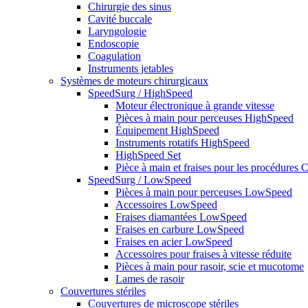
Chirurgie des sinus
Cavité buccale
Laryngologie
Endoscopie
Coagulation
Instruments jetables
Systèmes de moteurs chirurgicaux
SpeedSurg / HighSpeed
Moteur électronique à grande vitesse
Pièces à main pour perceuses HighSpeed
Équipement HighSpeed
Instruments rotatifs HighSpeed
HighSpeed Set
Pièce à main et fraises pour les procédures C
SpeedSurg / LowSpeed
Pièces à main pour perceuses LowSpeed
Accessoires LowSpeed
Fraises diamantées LowSpeed
Fraises en carbure LowSpeed
Fraises en acier LowSpeed
Accessoires pour fraises à vitesse réduite
Pièces à main pour rasoir, scie et mucotome
Lames de rasoir
Couvertures stériles
Couvertures de microscope stériles