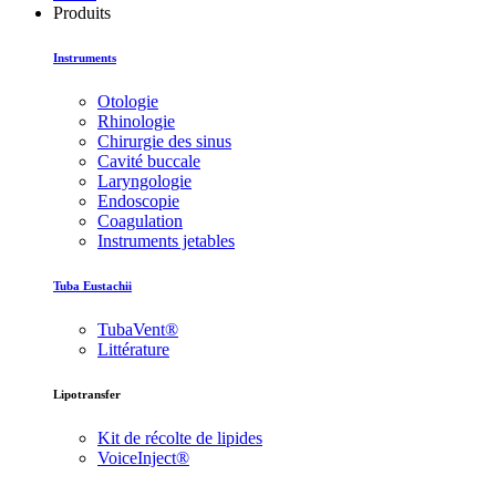
Produits
Instruments
Otologie
Rhinologie
Chirurgie des sinus
Cavité buccale
Laryngologie
Endoscopie
Coagulation
Instruments jetables
Tuba Eustachii
TubaVent®
Littérature
Lipotransfer
Kit de récolte de lipides
VoiceInject®