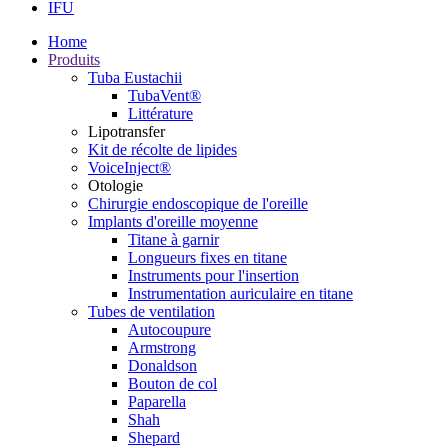
IFU
Home
Produits
Tuba Eustachii
TubaVent®
Littérature
Lipotransfer
Kit de récolte de lipides
VoiceInject®
Otologie
Chirurgie endoscopique de l'oreille
Implants d'oreille moyenne
Titane à garnir
Longueurs fixes en titane
Instruments pour l'insertion
Instrumentation auriculaire en titane
Tubes de ventilation
Autocoupure
Armstrong
Donaldson
Bouton de col
Paparella
Shah
Shepard