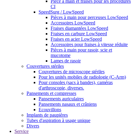
Pièce à main et fraises pour les procédures
CI
SpeedSurg / LowSpeed
Pièces à main pour perceuses LowSpeed
Accessoires LowSpeed
Fraises diamantées LowSpeed
Fraises en carbure LowSpeed
Fraises en acier LowSpeed
Accessoires pour fraises à vitesse réduite
Pièces à main pour rasoir, scie et
mucotome
Lames de rasoir
Couvertures stériles
Couvertures de microscope stériles
Pour les unités mobiles de radiologie (C-Arm)
Pour consoles (sacs à bandes), caméras
d'arthroscopie, diverses.
Pansements et compresses
Pansements auriculaires
Pansements nasaux et crâniens
Ecouvillons
Implants de paupières
Tubes d'aspiration à usage unique
Divers
Service