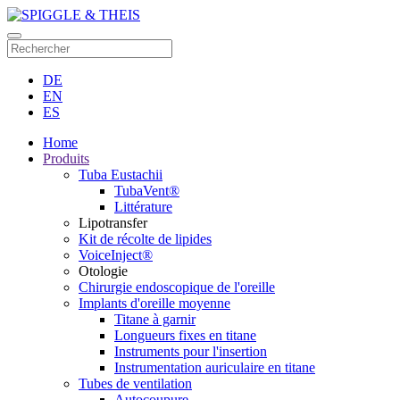
DE
EN
ES
Home
Produits
Tuba Eustachii
TubaVent®
Littérature
Lipotransfer
Kit de récolte de lipides
VoiceInject®
Otologie
Chirurgie endoscopique de l'oreille
Implants d'oreille moyenne
Titane à garnir
Longueurs fixes en titane
Instruments pour l'insertion
Instrumentation auriculaire en titane
Tubes de ventilation
Autocoupure