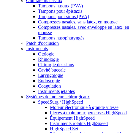
Obturateurs nasaux
Tampons nasaux (PVA)
Tampons pour épistaxis
Tampons pour sinus (PVA)
Compresses nasales, sans latex, en mousse
Compresses nasales, avec enveloppe en latex, en
mousse
Tampons nasopharyngés
Patch d'occlusion
Instruments
Otologie
Rhinologie
Chirurgie des sinus
Cavité buccale
Laryngologie
Endoscopie
Coagulation
Instruments jetables
Systèmes de moteurs chirurgicaux
SpeedSurg / HighSpeed
Moteur électronique à grande vitesse
Pièces à main pour perceuses HighSpeed
Équipement HighSpeed
Instruments rotatifs HighSpeed
HighSpeed Set