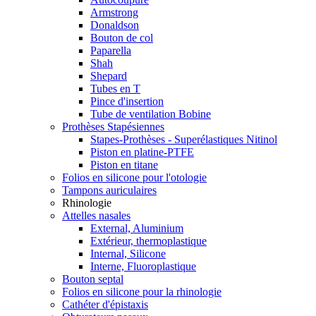
Armstrong
Donaldson
Bouton de col
Paparella
Shah
Shepard
Tubes en T
Pince d'insertion
Tube de ventilation Bobine
Prothèses Stapésiennes
Stapes-Prothèses - Superélastiques Nitinol
Piston en platine-PTFE
Piston en titane
Folios en silicone pour l'otologie
Tampons auriculaires
Rhinologie
Attelles nasales
External, Aluminium
Extérieur, thermoplastique
Internal, Silicone
Interne, Fluoroplastique
Bouton septal
Folios en silicone pour la rhinologie
Cathéter d'épistaxis