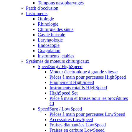
Tampons nasopharyngés
Patch d'occlusion
Instruments
Otologie
Rhinologie
Chirurgie des sinus
Cavité buccale
Laryngologie
Endoscopie
Coagulation
Instruments jetables
Systèmes de moteurs chirurgicaux
SpeedSurg / HighSpeed
Moteur électronique à grande vitesse
Pièces à main pour perceuses HighSpeed
Équipement HighSpeed
Instruments rotatifs HighSpeed
HighSpeed Set
Pièce à main et fraises pour les procédures
CI
SpeedSurg / LowSpeed
Pièces à main pour perceuses LowSpeed
Accessoires LowSpeed
Fraises diamantées LowSpeed
Fraises en carbure LowSpeed