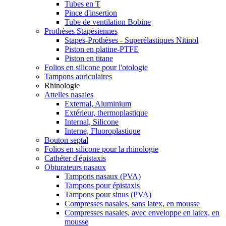
Tubes en T
Pince d'insertion
Tube de ventilation Bobine
Prothèses Stapésiennes
Stapes-Prothèses - Superélastiques Nitinol
Piston en platine-PTFE
Piston en titane
Folios en silicone pour l'otologie
Tampons auriculaires
Rhinologie
Attelles nasales
External, Aluminium
Extérieur, thermoplastique
Internal, Silicone
Interne, Fluoroplastique
Bouton septal
Folios en silicone pour la rhinologie
Cathéter d'épistaxis
Obturateurs nasaux
Tampons nasaux (PVA)
Tampons pour épistaxis
Tampons pour sinus (PVA)
Compresses nasales, sans latex, en mousse
Compresses nasales, avec enveloppe en latex, en
mousse