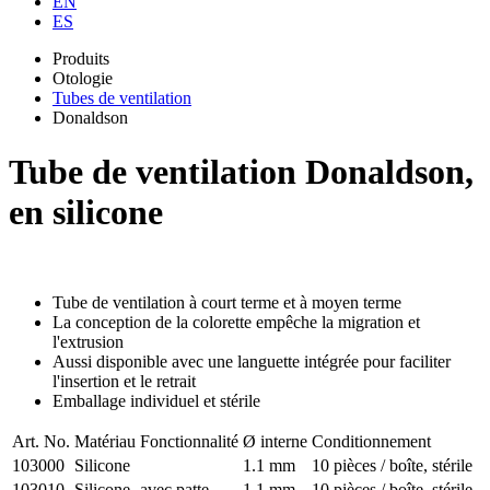
EN
ES
Produits
Otologie
Tubes de ventilation
Donaldson
Tube de ventilation Donaldson,
en silicone
Tube de ventilation à court terme et à moyen terme
La conception de la colorette empêche la migration et
l'extrusion
Aussi disponible avec une languette intégrée pour faciliter
l'insertion et le retrait
Emballage individuel et stérile
Art. No.
Matériau
Fonctionnalité
Ø interne
Conditionnement
103000
Silicone
1.1 mm
10 pièces / boîte, stérile
103010
Silicone
avec patte
1.1 mm
10 pièces / boîte, stérile